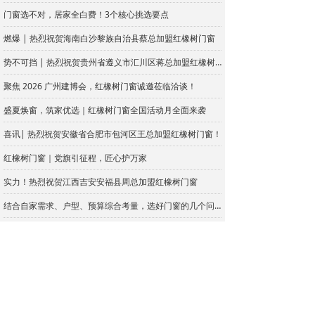
门窗选不对，居家全白费！3个核心挑选要点
燃爆 | 热烈祝贺海南白沙黎族自治县蔡总加盟红橡树门窗
势不可挡 | 热烈祝贺贵州省遵义市汇川区蒋总加盟红橡树门窗
聚焦 2026 广州建博会，红橡树门窗诚邀莅临洽谈！
盛夏焕窗，筑家优选｜红橡树门窗全国活动月全面来袭
喜讯| 热烈祝贺安徽省合肥市包河区王总加盟红橡树门窗！
红橡树门窗｜党旗引征程，匠心护万家
实力！热烈祝贺江西吉安安福县周总加盟红橡树门窗
结合自家需求、户型、预算综合考量，选好门窗的几个问题
封阳台不只是装窗框！防护细节你知道哪些方面？
618狂欢 | 红橡树门窗好物狂欢购，引爆福利！
再下一城 | 热烈祝贺云南省昭通市昭阳区张总加盟红橡树门窗！
家居的门窗如此重要，如何合理地设计好门窗呢？