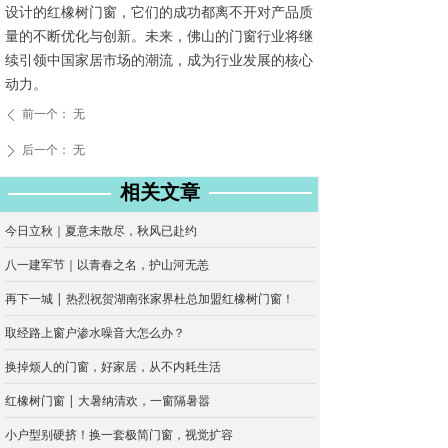
设计的红橡树门窗，它们的成功都离不开对产品质
量的不断优化与创新。未来，佛山的门窗行业将继
续引领中国家居市场的潮流，成为行业发展的核心
动力。
前一个：
无
ꄴ
后一个：
无
ꄲ
相关文章
今日立秋｜夏意未散尽，秋风已赴约
八一建军节｜以青春之名，护山河无恙
再下一城 | 热烈祝贺湖南张家界杜总加盟红橡树门窗！
取经路上窗户渗水噪音大怎么办？
换掉烦人的门窗，好家居，从不内耗生活
红橡树门窗 | 大暑纳清欢，一窗隔暑嚣
小户型别硬挤！换一套极简门窗，视觉扩容