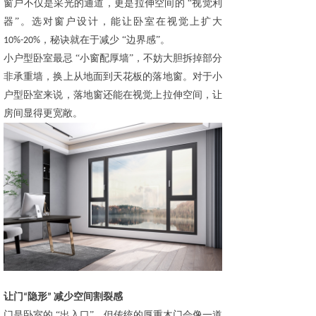
窗户不仅是采光的通道，更是拉伸空间的
“视觉利
器”。选对窗户设计，能让卧室在视觉上扩大
，秘诀就在于减少 “边界感”。
10%-20%
小户型卧室最忌
“小窗配厚墙”，不妨大胆拆掉部分
非承重墙，换上从地面到天花板的落地窗。对于小
户型卧室来说，落地窗还能在视觉上拉伸空间，让
房间显得更宽敞。
让门
隐形
减少空间割裂感
“
”
门是卧室的
“出入口”，但传统的厚重木门会像一道