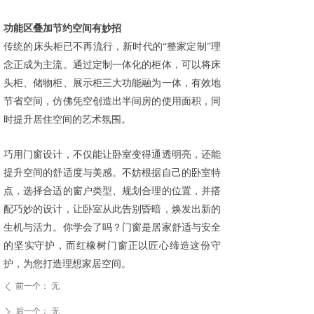
功能区叠加节约空间有妙招
传统的床头柜已不再流行，新时代的
“整家定制”理
念正成为主流。通过定制一体化的柜体，可以将床
头柜、储物柜、展示柜三大功能融为一体，有效地
节省空间，仿佛凭空创造出半间房的使用面积，同
时提升居住空间的艺术氛围。
巧用门窗设计，不仅能让卧室变得通透明亮，还能
提升空间的舒适度与美感。不妨根据自己的卧室特
点，选择合适的窗户类型、规划合理的位置，并搭
配巧妙的设计，让卧室从此告别昏暗，焕发出新的
生机与活力。你学会了吗？
门窗是居家舒适与安全
的坚实守护，而
红橡树
门窗正以匠心缔造这份守
护，为您打造理想家居空间。
前一个：
无
ꄴ
后一个：
无
ꄲ