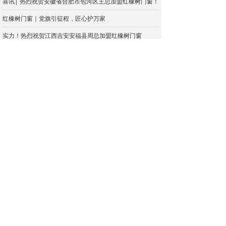
喜讯| 热烈祝贺安徽省合肥市包河区王总加盟红橡树门窗！
红橡树门窗｜党旗引征程，匠心护万家
实力！热烈祝贺江西吉安安福县周总加盟红橡树门窗
结合自家需求、户型、预算综合考量，选好门窗的几个问题
封阳台不只是装窗框！防护细节你知道哪些方面？
618狂欢 | 红橡树门窗好物狂欢购，引爆福利！
再下一城 | 热烈祝贺云南省昭通市昭阳区张总加盟红橡树门窗！
家居的门窗如此重要，如何合理地设计好门窗呢？
年中狂欢 | 红橡树门窗“618 年中盛惠，甄选好门窗”活动月全面来袭！
首页
产品中心
我要加盟
行业前景
新品上市
门 +
生产规模
产品亮点
窗 +
产品优势
品牌实力
阳光房 +
营销赋能
政策扶持
终端形象
加盟留言