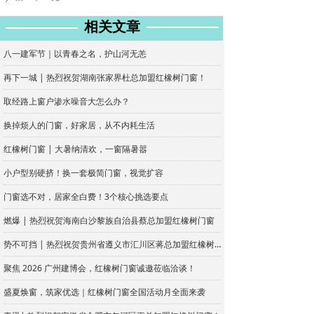
相关文章
八一建军节｜以青春之名，护山河无恙
再下一城 | 热烈祝贺湖南张家界杜总加盟红橡树门窗！
取经路上窗户渗水噪音大怎么办？
换掉烦人的门窗，好家居，从不内耗生活
红橡树门窗 | 大暑纳清欢，一窗隔暑嚣
小户型别硬挤！换一套极简门窗，视觉扩容
门窗选不对，居家全白费！3个核心挑选要点
燃爆 | 热烈祝贺海南白沙黎族自治县蔡总加盟红橡树门窗
势不可挡 | 热烈祝贺贵州省遵义市汇川区蒋总加盟红橡树门窗
聚焦 2026 广州建博会，红橡树门窗诚邀莅临洽谈！
盛夏焕窗，筑家优选｜红橡树门窗全国活动月全面来袭