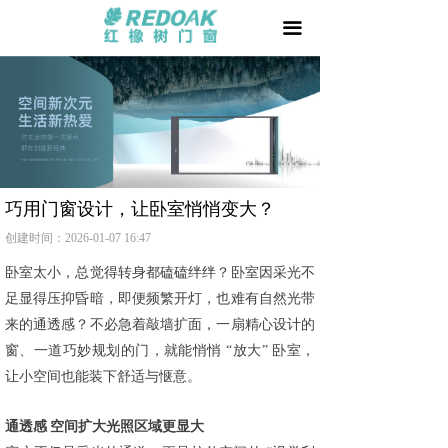
首页
끀
门 +
窗 +
阳光房 +
我要加盟
巧用门窗设计，让卧室悄悄变大？
创建时间：
2026-01-07
16:47
品牌天地
卧室太小，总觉得转身都磕磕绊绊？
卧室因采光不
用户家园
足显得压抑昏暗，即便频繁开灯，也难有自然光带
来的通透感？不必急着敲墙扩面，一扇精心设计的
相关文章
窗、一道巧妙规划的门，就能悄悄
“放大” 卧室，
让小空间也能装下舒适与惬意。
防伪查询
通透感
空间扩大光照区域更显大