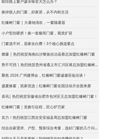
取经路上窗户渗水噪音大怎么办？
换掉烦人的门窗，好家居，从不内耗生活
红橡树门窗 | 大暑纳清欢，一窗隔暑嚣
小户型别硬挤！换一套极简门窗，视觉扩容
门窗选不对，居家全白费！3个核心挑选要点
燃爆 | 热烈祝贺海南白沙黎族自治县蔡总加盟红橡树门窗
势不可挡 | 热烈祝贺贵州省遵义市汇川区蒋总加盟红橡树门窗
聚焦 2026 广州建博会，红橡树门窗诚邀莅临洽谈！
盛夏焕窗，筑家优选｜红橡树门窗全国活动月全面来袭
喜讯| 热烈祝贺安徽省合肥市包河区王总加盟红橡树门窗！
红橡树门窗｜党旗引征程，匠心护万家
实力！热烈祝贺江西吉安安福县周总加盟红橡树门窗
结合自家需求、户型、预算综合考量，选好门窗的几个问题
封阳台不只是装窗框！防护细节你知道哪些方面？