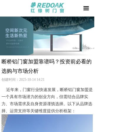
首页
끀
门 +
窗 +
阳光房 +
我要加盟
断桥铝门窗加盟靠谱吗？投资前必看的
选购与市场分析
品牌天地
创建时间：
2025-10-14
14:21
用户家园
近年来，门窗行业快速发展，断桥铝门窗加盟是
一个具有市场潜力的创业方向，但需结合品牌实
相关文章
力、市场需求及自身资源谨慎选择。以下从品牌选
择、运营支持等关键维度提供分析框架：
防伪查询