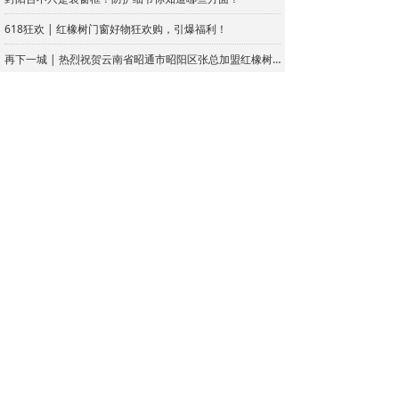
618狂欢 | 红橡树门窗好物狂欢购，引爆福利！
再下一城 | 热烈祝贺云南省昭通市昭阳区张总加盟红橡树门窗！
家居的门窗如此重要，如何合理地设计好门窗呢？
首页
产品中心
我要加盟
行业前景
新品上市
门 +
生产规模
产品亮点
窗 +
产品优势
品牌实力
阳光房 +
营销赋能
政策扶持
终端形象
加盟留言
门窗资讯
广告投放
加盟流程
加盟商见证
在线加盟
品牌天地
用户家园
门窗SHOW
品牌介绍
附近门店
SHOW门
企业文化
六星服务
SHOW窗