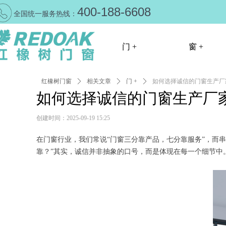
400-188-6608
全国统一服务热线：
门 +
窗 +
红橡树门窗
ꄲ
相关文章
ꄲ
门 +
门 +
ꄲ
如何选择诚信的门窗生产厂
窗 +
如何选择诚信的门窗生产厂
创建时间：
2025-09-19
15:25
在门窗行业，我们常说“门窗三分靠产品，七分靠服务”，而
靠？”其实，诚信并非抽象的口号，而是体现在每一个细节中