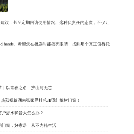
养建议，甚至定期回访使用情况。这种负责任的态度，不仅让
 good hands。希望您在挑选时能擦亮眼睛，找到那个真正值得托
｜夏意未散尽，秋风已赴约
窗如此重要，如何合理地设计好门窗呢？
节｜以青春之名，护山河无恙
 | 热烈祝贺湖南张家界杜总加盟红橡树门窗！
窗户渗水噪音大怎么办？
的门窗，好家居，从不内耗生活