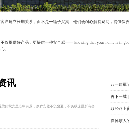
与客户建立长期关系，而不是一锤子买卖。他们会耐心解答疑问，提供保
，更提供一种安全感—— knowing that your home is in
安心。
今日立秋
家居的门
资讯
八一建军
再下一城
取经路上
温柔的秋光里心中有景，岁岁安然不负盛夏，不负秋凉愿所有努
。
换掉烦人