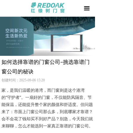
首页
끀
门 +
窗 +
阳光房 +
我要加盟
如何选择靠谱的门窗公司–挑选靠谱门
窗公司的秘诀
品牌天地
创建时间：
2025-09-06
15:20
用户家园
家，是我们温暖的港湾，而门窗则是这个港湾
的“守护者”。一扇好的门窗，不仅能防风隔音、节
相关文章
能保温，还能提升整个家的颜值和舒适度。但问题
来了：市面上门窗公司那么多，到底哪家才靠谱？
防伪查询
会不会花了钱却买不到好产品？别急，今天我们就
来聊聊，怎么才能选到一家真正靠谱的门窗公司。