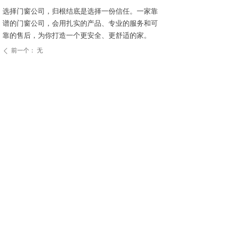
选择门窗公司，归根结底是选择一份信任。一家靠
谱的门窗公司，会用扎实的产品、专业的服务和可
靠的售后，为你打造一个更安全、更舒适的家。
前一个：
无
ꄴ
后一个：
无
ꄲ
相关文章
今日立秋｜夏意未散尽，秋风已赴约
八一建军节｜以青春之名，护山河无恙
再下一城 | 热烈祝贺湖南张家界杜总加盟红橡树门窗！
取经路上窗户渗水噪音大怎么办？
换掉烦人的门窗，好家居，从不内耗生活
红橡树门窗 | 大暑纳清欢，一窗隔暑嚣
小户型别硬挤！换一套极简门窗，视觉扩容