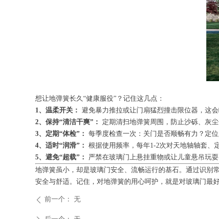
想让地弹簧长久“健康服役”？记住这几点：
1、温柔开关：
避免暴力推拉或让门扇猛烈撞击限位器，这会
2、保持“清洁干爽”：
定期清扫地弹簧周围，防止沙砾、灰尘
3、定期“体检”：
每季度检查一次：关门是否顺畅有力？定位
4、适时“润滑”：
根据使用频率，每年1-2次对天地轴轴套、
5、避免“超载”：
严禁在玻璃门上悬挂重物或让儿童悬吊玩耍
地弹簧虽小，却是玻璃门安全、流畅运行的基石。通过识别
安全与舒适。记住，对地弹簧的用心呵护，就是对玻璃门最
前一个：
无
ꄴ