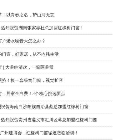
｜夏意未散尽，秋风已赴约
窗如此重要，如何合理地设计好门窗呢？
节｜以青春之名，护山河无恙
 | 热烈祝贺湖南张家界杜总加盟红橡树门窗！
窗户渗水噪音大怎么办？
的门窗，好家居，从不内耗生活
 | 大暑纳清欢，一窗隔暑嚣
硬挤！换一套极简门窗，视觉扩容
对，居家全白费！3个核心挑选要点
 热烈祝贺海南白沙黎族自治县蔡总加盟红橡树门窗
 | 热烈祝贺贵州省遵义市汇川区蒋总加盟红橡树门窗
26 广州建博会，红橡树门窗诚邀莅临洽谈！