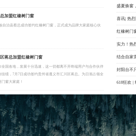
盛夏焕窗
喜讯| 
蔡总加盟红橡树门窗
黎族自治县蔡总成功签约红橡树门窗，正式成为品牌大家庭核心伙
红橡树门
实力！热
结合自家
川区蒋总加盟红橡树门窗
封阳台不
遍布全国各地，发展十分迅速，这一切都离不开终端用户与合作伙伴
创佳绩，7月7日成功签约贵州省遵义市汇川区蒋总。为日渐占领全
618狂欢
树门窗大家庭！
再下一城