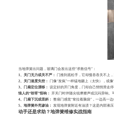
当地弹簧出问题，玻璃门会发出这些“求救信号”：
1、关门无力或关不严：
门推到底松手，它却慢吞吞关不上，
2、关门速度失控：
门像“发疯”一样猛地砸上（太快），或像
3、门扇定位漂移：
设定好的开门角度，门却自己悄悄滑走停
恼人的“吱呀”怪响：
开关门时伴随尖锐摩擦声或沉闷异响。
4、门扇下沉或歪斜：
整扇门感觉“耷拉着脑袋”，一边高一
5、地弹簧外壳渗油：
发现地弹簧附近有油渍？这是内部液压
动手还是求助？地弹簧维修实战指南