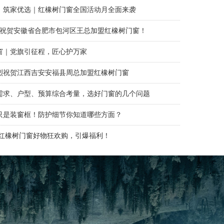
，筑家优选｜红橡树门窗全国活动月全面来袭
热烈祝贺安徽省合肥市包河区王总加盟红橡树门窗！
窗｜党旗引征程，匠心护万家
烈祝贺江西吉安安福县周总加盟红橡树门窗
需求、户型、预算综合考量，选好门窗的几个问题
只是装窗框！防护细节你知道哪些方面？
 | 红橡树门窗好物狂欢购，引爆福利！
 | 热烈祝贺云南省昭通市昭阳区张总加盟红橡树门窗！