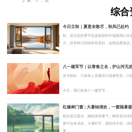
后一个：
无
ꄲ
综合
今日立秋｜夏意未散尽，秋风已赴约
秋，是沉淀的季节也是收获的开端愿我们在
力，皆有秋日回响所有美好，如期温柔抵达
八一建军节｜以青春之名，护山河无
岁月静好，只因有人负重前行国泰民安，只
今天，我们迎来八一建军节
这是属于中国军人的节日是致敬忠诚、致敬
红橡树门窗 | 大暑纳清欢，一窗隔暑嚣
框住落日霞光，隔绝滚滚暑气；静听室内清
家中自有清欢。大暑时节，愿热浪不扰，清
夏。