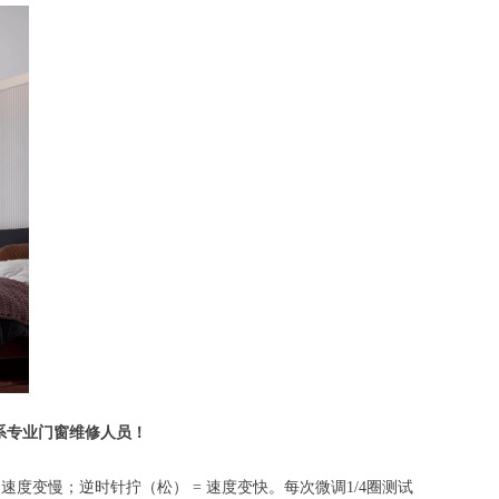
系专业门窗维修人员！
度变慢；逆时针拧（松） = 速度变快。每次微调1/4圈测试