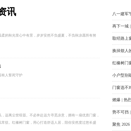
今日立秋
家居的门
资讯
八一建军
再下一城
取经路上
温柔的秋光里心中有景，岁岁安然不负盛夏，不负秋凉愿所有努
。
换掉烦人
红橡树门窗
恙
小户型别
因有人誓死守护
门窗选不
燃爆 |
坚守、致敬奉献的日子
势不可挡
风，远离尘世喧嚣。不必奔赴远方寻觅凉意，拥有一扇优质门窗，
聚焦 20
风常驻。红橡树门窗，用心打造舒适人居，陪你安然度过悠长盛