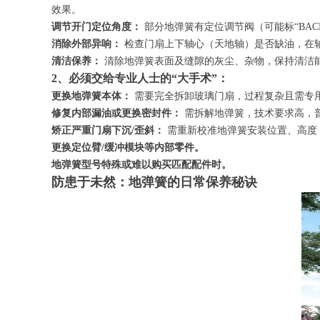
效果。
调节开门定位角度：
部分地弹簧有定位调节阀（可能标“BAC
消除外部异响：
检查门扇上下轴心（天地轴）是否缺油，在轴
清洁保养：
清除地弹簧表面及缝隙的灰尘、杂物，保持清洁
2、必须交给专业人士的“大手术”：
更换地弹簧本体：
需要完全拆卸玻璃门扇，过程复杂且需专
修复内部漏油或更换密封件：
需拆解地弹簧，技术要求高，
矫正严重门扇下沉/歪斜：
需重新校准地弹簧安装位置、高度
更换定位臂/缓冲模块等内部零件。
地弹簧型号特殊或难以购买匹配配件时。
防患于未然：地弹簧的日常保养秘诀