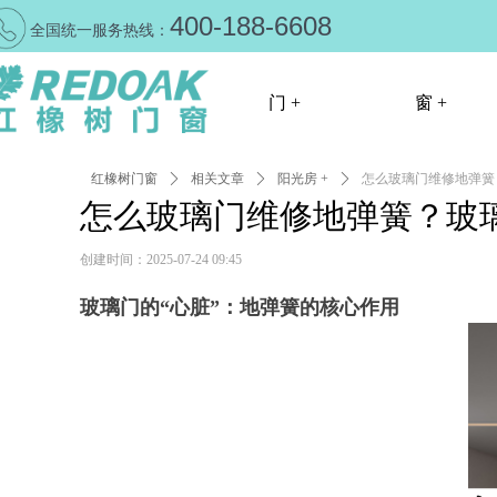
400-188-6608
全国统一服务热线：
门 +
窗 +
红橡树门窗
ꄲ
相关文章
ꄲ
门 +
阳光房 +
ꄲ
怎么玻璃门维修地弹簧
窗 +
怎么玻璃门维修地弹簧？玻
创建时间：
2025-07-24
09:45
玻璃门的“心脏”：地弹簧的核心作用