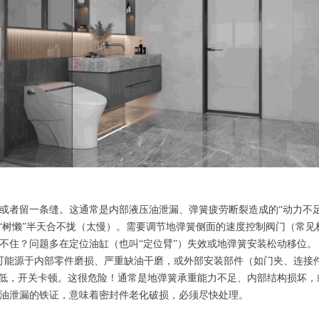
或者留一条缝。这通常是内部液压油泄漏、弹簧疲劳断裂造成的“动力不足
“树懒”半天合不拢（太慢）。需要调节地弹簧侧面的速度控制阀门（常见标有
不住？问题多在定位油缸（也叫“定位臂”）失效或地弹簧安装松动移位。
可能源于内部零件磨损、严重缺油干磨，或外部安装部件（如门夹、连接
边低，开关卡顿。这很危险！通常是地弹簧承重能力不足、内部结构损坏，
油泄漏的铁证，意味着密封件老化破损，必须尽快处理。