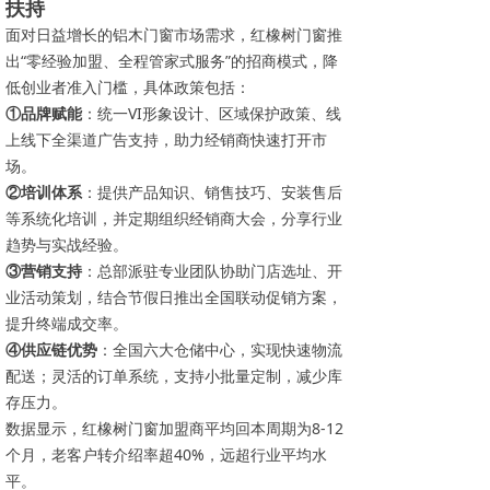
扶持
面对日益增长的铝木门窗市场需求，红橡树门窗推
出“零经验加盟、全程管家式服务”的招商模式，降
低创业者准入门槛，具体政策包括：
①品牌赋能
：统一VI形象设计、区域保护政策、线
上线下全渠道广告支持，助力经销商快速打开市
场。
②培训体系
：提供产品知识、销售技巧、安装售后
等系统化培训，并定期组织经销商大会，分享行业
趋势与实战经验。
③营销支持
：总部派驻专业团队协助门店选址、开
业活动策划，结合节假日推出全国联动促销方案，
提升终端成交率。
④供应链优势
：全国六大仓储中心，实现快速物流
配送；灵活的订单系统，支持小批量定制，减少库
存压力。
数据显示，红橡树门窗加盟商平均回本周期为8-12
个月，老客户转介绍率超40%，远超行业平均水
平。