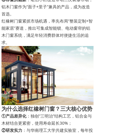
铝木门窗作为“面子+里子”兼具的产品，成为改造
首选。
红橡树门窗紧抓市场机遇，率先布局“整装定制+智
能家居”赛道，推出可集成智能锁、电动窗帘的铝
木门窗系统，满足年轻消费群体对便捷生活的追
求。
为什么选择红橡树门窗？三大核心优势
①产品差异化
：独创“三明治”结构工艺，铝合金与
木材结合更紧密，使用寿命延长30%；
②研发实力
：与华南理工大学共建实验室，每年投