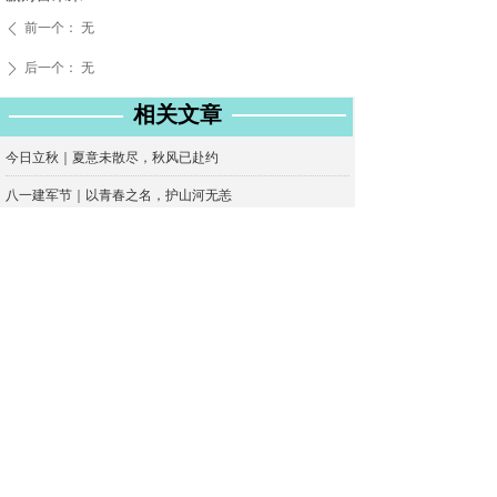
前一个：
无
ꄴ
后一个：
无
ꄲ
相关文章
今日立秋｜夏意未散尽，秋风已赴约
八一建军节｜以青春之名，护山河无恙
再下一城 | 热烈祝贺湖南张家界杜总加盟红橡树门窗！
取经路上窗户渗水噪音大怎么办？
换掉烦人的门窗，好家居，从不内耗生活
红橡树门窗 | 大暑纳清欢，一窗隔暑嚣
小户型别硬挤！换一套极简门窗，视觉扩容
门窗选不对，居家全白费！3个核心挑选要点
燃爆 | 热烈祝贺海南白沙黎族自治县蔡总加盟红橡树门窗
势不可挡 | 热烈祝贺贵州省遵义市汇川区蒋总加盟红橡树门窗